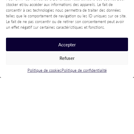
stocker et/ou accéder aux informations des appareils. Le fait de
consentir à ces technologies nous permettra de traiter des données
telles que le comportement de navigation ou les ID uniques sur ce site.
Le fait de ne pas consentir ou de retirer son consentement peut avoir
un effet négatif sur certaines caractéristiques et fonctions.
Accepter
Refuser
Politique de cookies
Politique de confidentialité
La fresque du climat
Comprendre les enjeux climatiques
3 phases (découverte, créative & débriefing)
Des groupes de 6 à 8 personnes